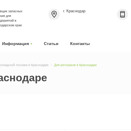
г. Краснодар
вщик запасных
ния для
дприятий в
нодарском крае
Информация
Статьи
Контакты
складской техники в Краснодаре
Для ричтраков в Краснодаре
раснодаре