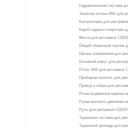
Гидравлическая система д
Защелка отсека АКБ для р
Контроллеры для ричтрако
Короб сиденья оператора д
Мачта для ричтраков CQD2
Общий сборочный чертеж д
Органы управления для ри
Основной кожух для ричтр
Отсек АКБ для ричтраков 
Приборная консоль для ри
Привод в сборе для ричтра
Ролик выдвижной каретки 
Рукав высокого давления 
Руль для ричтраков CQD20
Тормозная система для ри
Тормозной цилиндр для ри