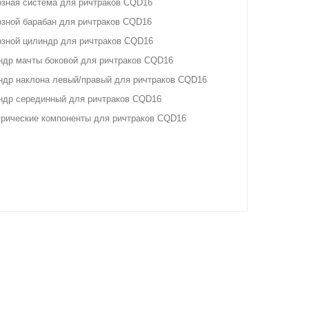
зная система для ричтраков CQD16
зной барабан для ричтраков CQD16
зной цилиндр для ричтраков CQD16
др мачты боковой для ричтраков CQD16
др наклона левый/правый для ричтраков CQD16
ндр серединный для ричтраков CQD16
рические компоненты для ричтраков CQD16