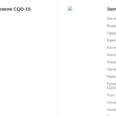
раков CQD-15
Зап
Бак м
Выдви
Гидра
Карет
Кассе
Контр
Общи
Орган
Прив
Рукав
CQD1
Руль
Сигна
Силов